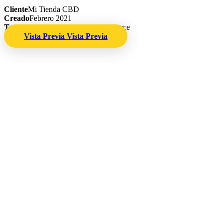
Cliente
Mi Tienda CBD
Creado
Febrero 2021
Tecnología
WordPress + Woocommerce
Vista Previa
Vista Previa